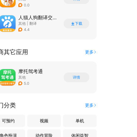
0.0
人猫人狗翻译交流器
其他
|
翻译
下载
4.4
商其它应用
更多
摩托驾考通
其他
详情
5.0
门分类
更多
可预约
视频
单机
角色扮演
动作冒险
休闲益智