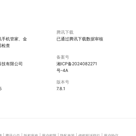
腾讯下载
讯手机管家、金
已通过腾讯下载数据审核
霸检查
备案号
科技有限公司
湘ICP备2024082271
号-4A
版本号
5
7.8.1
|
|
|
|
|
|
聘
腾讯公益
版权所有
用户权限
隐私政策
侵权投诉指引
用户协议