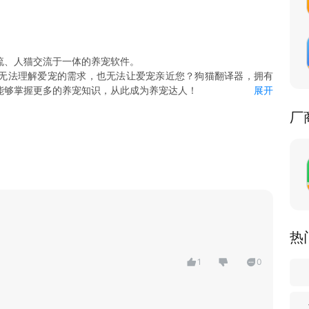
流、人猫交流于一体的养宠软件。
无法理解爱宠的需求，也无法让爱宠亲近您？狗猫翻译器，拥有
能够掌握更多的养宠知识，从此成为养宠达人！
展开
进行分析，还原您和爱宠的交流内容，让您和爱宠能够倾听彼此
厂
百科，铲屎官进阶手册。
模式：心情测试、耳朵查看器、宠物训练、年龄换算、视觉盛宴
更加亲密！
热
1
0