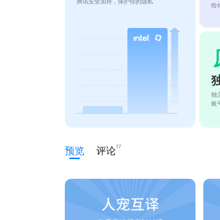
腾讯安全加持，保护你的隐私
给
独
账
17
预览
评论