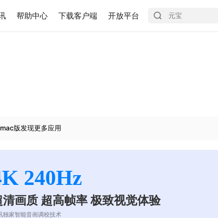
讯
帮助中心
下载客户端
开放平台
mac版发现更多应用
4K 240Hz
超清画质 超高帧率 极致视觉体验
讯独家智能音画调校技术