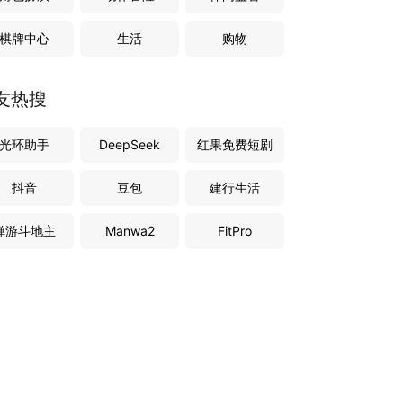
棋牌中心
生活
购物
友热搜
光环助手
DeepSeek
红果免费短剧
抖音
豆包
建行生活
禅游斗地主
Manwa2
FitPro