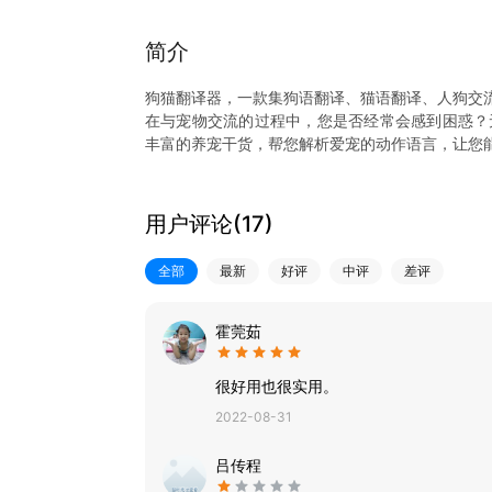
简介
狗猫翻译器，一款集狗语翻译、猫语翻译、人狗交
在与宠物交流的过程中，您是否经常会感到困惑？
丰富的养宠干货，帮您解析爱宠的动作语言，让您
【猫狗语翻译】能够准确的录制您和爱宠的声音，
的心声！
【宠物语音包】海量猫语＆狗语常用语音包
用户评论(
17
)
【宠物百科】了解狗狗常识和猫咪常识，宠物禁忌
狗猫翻译器，全面提供了与众不同逗狗跟猫玩的
全部
最新
好评
中评
差评
等。
狗猫翻译器，让您和您的爱宠沟通更加顺畅，关系
霍莞茹
很好用也很实用。
2022-08-31
吕传程