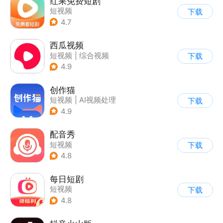
红果免费短剧
短视频
下载
4.7
西瓜视频
短视频
|
综合视频
下载
4.9
创作猫
短视频
|
AI视频处理
下载
4.9
配音秀
短视频
下载
4.8
每日短剧
短视频
下载
4.8