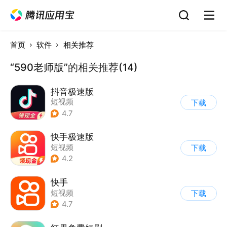
首页
软件
相关推荐
“590老师版”的相关推荐(14)
抖音极速版
短视频
下载
4.7
快手极速版
短视频
下载
4.2
快手
短视频
下载
4.7