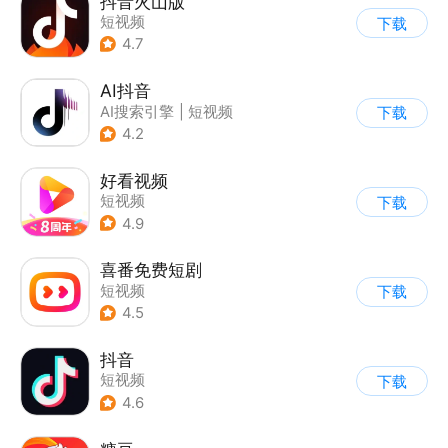
抖音火山版
短视频
下载
4.7
AI抖音
AI搜索引擎
|
短视频
下载
4.2
好看视频
短视频
下载
4.9
喜番免费短剧
短视频
下载
4.5
抖音
短视频
下载
4.6