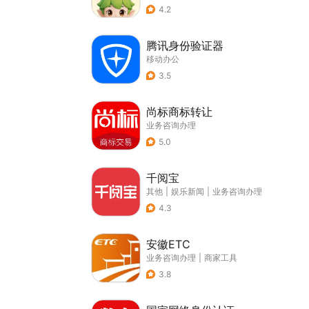
4.2
腾讯身份验证器
移动办公
3.5
尚标商标转让
业务咨询办理
5.0
千阅宝
其他
|
娱乐新闻
|
业务咨询办理
4.3
安徽ETC
业务咨询办理
|
商家工具
3.8