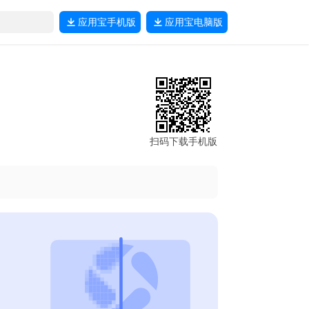
应用宝
手机版
应用宝
电脑版
扫码下载手机版