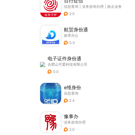
百行征信
信息查询
|
业务咨询办理
|
政企业务
2.5
航贸身份通
效率办公
0.0
电子证件身份通
合肥山可爱科技有限公司
0.0
e维身份
信息查询
2.4
豫事办
业务咨询办理
2.0