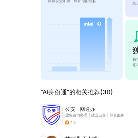
腾讯安全加持，保护你的隐私
给
独
账
“AI身份通”的相关推荐(30)
公安一网通办
业务咨询办理
|
政企业务
|
综合服务
1.9