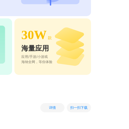
30W
款
海量应用
应用/手游/小游戏
海纳全网，等你体验
扫一扫下载
详情