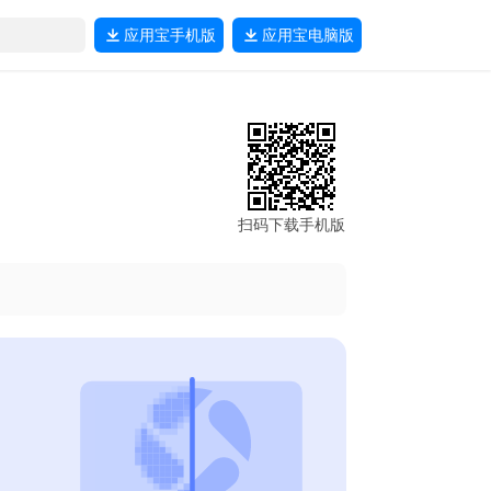
应用宝
手机版
应用宝
电脑版
扫码下载手机版