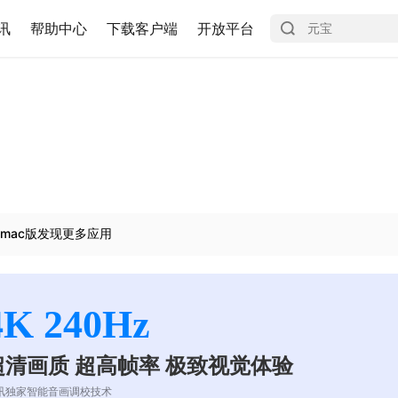
讯
帮助中心
下载客户端
开放平台
mac版发现更多应用
4K 240Hz
超清画质 超高帧率 极致视觉体验
讯独家智能音画调校技术