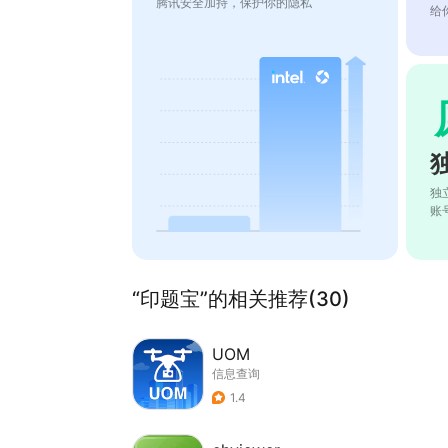
腾讯安全加持，保护你的隐私
给
独
账
“印题宝”的相关推荐(30)
UOM
信息查询
1.4