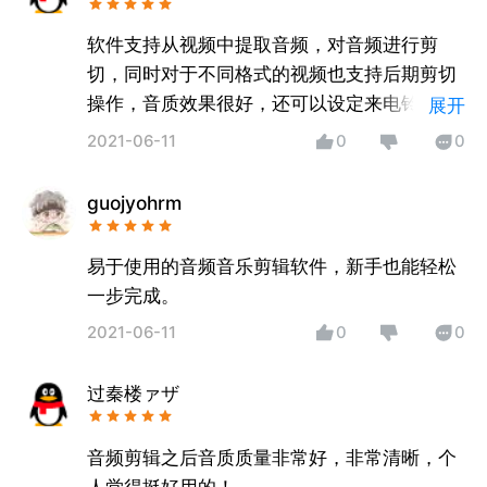
软件支持从视频中提取音频，对音频进行剪
切，同时对于不同格式的视频也支持后期剪切
操作，音质效果很好，还可以设定来电铃声以
展开
及通知铃声。
2021-06-11
0
0
guojyohrm
易于使用的音频音乐剪辑软件，新手也能轻松
一步完成。
2021-06-11
0
0
过秦楼ァザ
音频剪辑之后音质质量非常好，非常清晰，个
人觉得挺好用的！