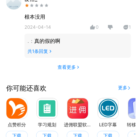
根本没用
2024-04-14
0
1
.
：
真的假的啊
共
1
条回复
查看更多
你可能还喜欢
更多
点赞积分
学习规划
进佣联盟软件
LED字幕
转移
下载
下载
下载
下载