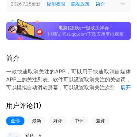
2026.7.28
更新
应用权限
隐私政策
简介
电脑也能玩一键取关神器！
电脑访问sj.qq.com下载应用宝电脑版
简介
一款快速取消关注的APP，可以用于快速取消自媒体
APP上的关注列表。软件可以设置取消关注的关键词，
可以模拟自动滑动屏幕，可以设置取消关注次数。用户
展开
在开启必需权限后，只需要点击一下悬浮球后，软件便
会自动完成取消关注操作。
用户评论(
1
)
全部
最新
好评
中评
差评
爱悟_＾