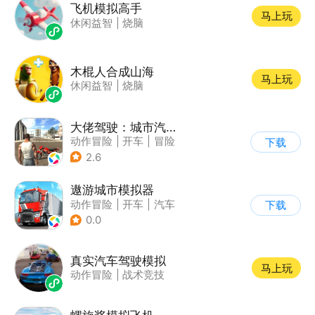
飞机模拟高手
马上玩
休闲益智
|
烧脑
木棍人合成山海
马上玩
休闲益智
|
烧脑
大佬驾驶：城市汽车模拟器
动作冒险
|
开车
|
冒险
下载
|
写实
2.6
遨游城市模拟器
动作冒险
|
开车
|
汽车
下载
|
载具模拟
0.0
真实汽车驾驶模拟
马上玩
动作冒险
|
战术竞技