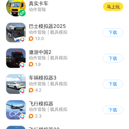
真实卡车
马上玩
动作冒险
巴士模拟器2025
动作冒险
|
载具模拟
下载
|
汽车
|
写实
13.0
遨游中国2
动作冒险
|
载具模拟
下载
|
汽车
|
写实
1.9
车祸模拟器3
动作冒险
|
载具模拟
下载
|
汽车
|
写实
4.2
飞行模拟器
动作冒险
|
载具模拟
下载
|
飞机
|
写实
2.3