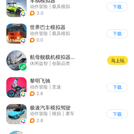
车祸模拟器
动作冒险
|
载具模拟
下载
|
汽车
|
写实
3.0
世界巴士模拟器
动作冒险
|
载具模拟
下载
|
汽车
|
写实
0.0
航母舰载机模拟器游戏软件
马上玩
休闲益智
|
创新品类
黎明飞驰
动作冒险
|
竞速
下载
|
摩托车
|
写实
2.6
极速汽车模拟驾驶
动作冒险
|
模拟
|
赛车
下载
|
漂移
2.8