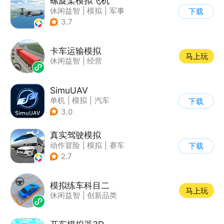
螺旋桨模拟飞机
休闲益智
|
模拟
|
军事
下载
|
剧情
3.7
卡车运输模拟
马上玩
休闲益智
|
经营
SimuUAV
单机
|
模拟
|
汽车
下载
|
烧脑
3.0
真实驾驶模拟
动作冒险
|
模拟
|
赛车
下载
|
漂移
2.7
模拟练车科目二
马上玩
休闲益智
|
创新品类