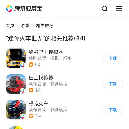
首页
游戏
相关推荐
“迷你火车世界”的相关推荐(34)
终极巴士模拟器
休闲益智
|
模拟
|
汽车
下载
|
写实
0.0
巴士模拟器
动作冒险
|
载具模拟
下载
|
写实
1.4
模拟火车
动作冒险
|
载具模拟
下载
|
写实
3.4