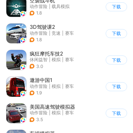
空袭战斗机
动作冒险
|
载具模拟
下载
|
飞机
|
写实
1.8
3D驾驶课2
动作冒险
|
竞速
|
赛车
下载
|
写实
1.8
疯狂摩托车技2
休闲益智
|
模拟
|
赛车
下载
|
写实
3.0
遨游中国1
动作冒险
|
模拟
|
赛车
下载
|
写实
1.9
美国高速驾驶模拟器
动作冒险
|
模拟
|
赛车
下载
|
写实
3.5