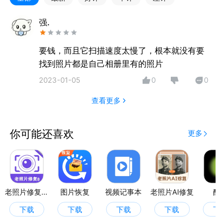
能上色的功能，变老相机的趣味功能，手机照片的查找
的功能，是主打照片的一款应用。
强.
【照片修复】图像去雾、对比增强、清晰增强、色彩增
要钱，而且它扫描速度太慢了，根本就没有要
强，让你的老旧照片还原清晰度，专业的人工在线进行
找到照片都是自己相册里有的照片
照片修复恢复，修复老照片的同时，也保存你的美好回
2023-01-05
0
0
忆。
查看更多
【时光变老相机】想看看你变老时候的样子？通过相机
或相册即可进行一键变老操作，可一键分享给好友或朋
你可能还喜欢
更多
友圈，好玩有趣！看着自己变老的样子，你会不会更珍
惜现在的生活呢？
【照片查找】全方位扫描手机里的照片，平时聊天记录
的照片、手机缓存里的照片，自己怎么都找不着，那就
老照片修复助手
图片恢复
视频记事本
老照片AI修复
点开手机照片查找，让我们来帮助你查找出手机里深层
次的照片，一键导出保存到自己的相册。同时提供文
下载
下载
下载
下载