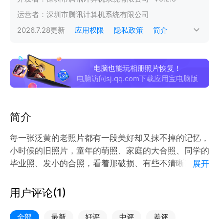
运营者：
深圳市腾讯计算机系统有限公司
2026.7.28
更新
应用权限
隐私政策
简介
电脑也能玩相册照片恢复！
电脑访问sj.qq.com下载应用宝电脑版
简介
每一张泛黄的老照片都有一段美好却又抹不掉的记忆，
小时候的旧照片，童年的萌照、家庭的大合照、同学的
毕业照、发小的合照，看着那破损、有些不清晰甚至模
展开
糊的老旧相片，回忆涌上心头却不免觉得遗憾，如果能
修复恢复照片原本的样子，或许能弥补心中的遗憾。
用户评论(
1
)
老照片恢复是一款针对老旧照片上的折痕、不清晰、划
痕等地方进行人工修复恢复照片，同时提供黑白照片智
全部
最新
好评
中评
差评