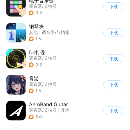
电子音乐板
调音器/节拍器
下载
3.5
钢琴块
其他
|
调音器/节拍器
下载
1.5
DJ打碟
调音器/节拍器
下载
|
西洋乐器
3.6
音游
调音器/节拍器
下载
1.5
AeroBand Guitar
调音器/节拍器
|
其他
下载
5.0