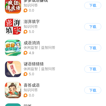
多多成语赚钱
知识问答
下载
0.0
澎湃填字
知识问答
下载
5.0
成语消消
休闲益智
|
益智问答
下载
|
成语
|
学习教育
4.9
谜语猜猜猜
休闲益智
|
益智问答
下载
|
猜谜
5.0
喜答成语
知识问答
下载
0.0