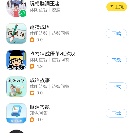
玩梗脑洞王者
马上玩
休闲益智
|
烧脑
趣猜成语
休闲益智
|
益智问答
下载
|
成语
|
学习教育
0.0
抢答猜成语单机游戏
休闲益智
|
益智问答
下载
|
成语
4.9
成语故事
休闲益智
|
益智问答
下载
|
成语
0.0
脑洞答题
知识问答
下载
0.0