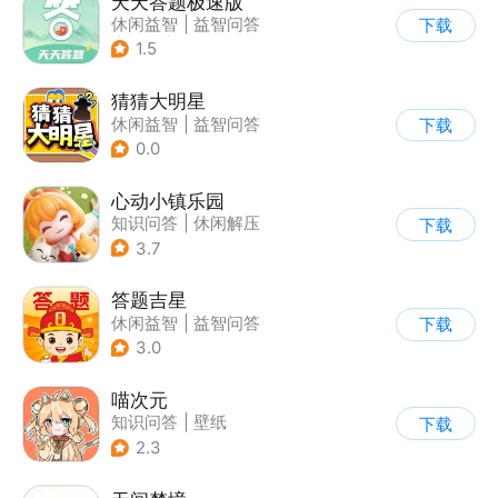
天天答题极速版
休闲益智
|
益智问答
下载
|
文化
|
烧脑
1.5
猜猜大明星
休闲益智
|
益智问答
下载
0.0
心动小镇乐园
知识问答
|
休闲解压
下载
3.7
答题吉星
休闲益智
|
益智问答
下载
3.0
喵次元
知识问答
|
壁纸
下载
2.3