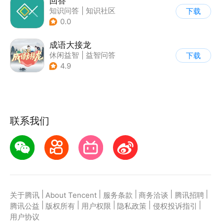
回答
知识问答
|
知识社区
下载
0.0
成语大接龙
休闲益智
|
益智问答
下载
|
成语
4.9
联系我们
|
|
|
|
|
关于腾讯
About Tencent
服务条款
商务洽谈
腾讯招聘
|
|
|
|
|
腾讯公益
版权所有
用户权限
隐私政策
侵权投诉指引
用户协议