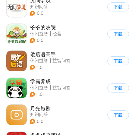
无间梦境
知识问答
下载
0.0
爷爷的农院
休闲益智
|
经营
下载
|
田园生活
|
剧情
0.0
歇后语高手
休闲益智
|
益智问答
下载
1.0
学霸养成
休闲益智
|
益智问答
下载
|
校园
|
学习教育
1.0
月光短剧
知识问答
下载
0.0