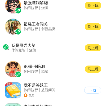
最强脑洞解谜
马上玩
休闲益智
|
烧脑
最强王者闯关
马上玩
休闲益智
|
创新品类
我是最强大脑
马上玩
休闲益智
|
烧脑
80最强脑洞
马上玩
休闲益智
|
烧脑
我不是答题王
休闲益智
|
益智问答
下载
|
推理
|
卡通
0.0