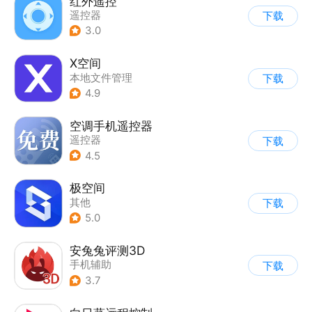
红外遥控
遥控器
下载
3.0
X空间
本地文件管理
下载
4.9
空调手机遥控器
遥控器
下载
4.5
极空间
其他
下载
5.0
安兔兔评测3D
手机辅助
下载
3.7