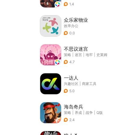
1.4
众乐家物业
效率办公
0.0
不思议迷宫
策略
|
迷宫
|
地牢
|
史莱姆
4.7
一达人
兴趣社区
|
商家工具
5.0
海岛奇兵
策略
|
养成
|
战争
|
Q版
2.4