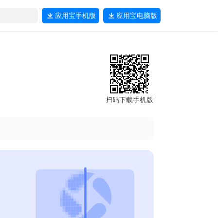
应用宝
手机版
应用宝
电脑版
扫码下载手机版