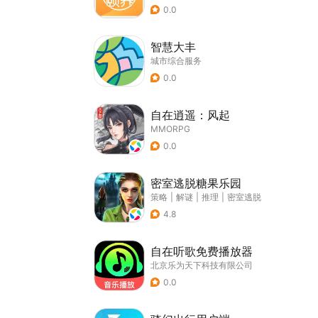
0.0
智慧大丰
城市综合服务
0.0
自在逍遥：风起
MMORPG
0.0
密室逃脱糖果乐园
策略
|
解谜
|
推理
|
密室逃脱
4.8
自在听歌免费播放器
北京乐为天下科技有限公司
0.0