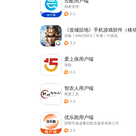
云配用户端
商家管理
0.0
《攻城掠地》手机游戏软件（移
策略
|
MMORPG
|
军事
|
中国风
3.3
爱上保用户端
保险
0.0
智农人用户端
商家工具
0.0
优乐跑用户端
邯郸市速速餐饮配送服务有限公司
0.0