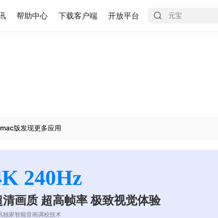
讯
帮助中心
下载客户端
开放平台
mac版发现更多应用
4K 240Hz
超清画质 超高帧率 极致视觉体验
讯独家智能音画调校技术