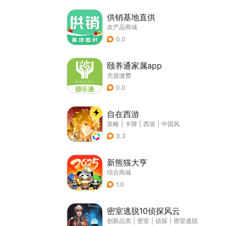
供销基地直供
农产品商城
0.0
颐养通家属app
充值缴费
0.0
自在西游
策略
|
卡牌
|
西游
|
中国风
3.3
新熊猫大亨
综合商城
1.0
密室逃脱10侦探风云
创新品类
|
密室
|
侦探
|
密室逃脱