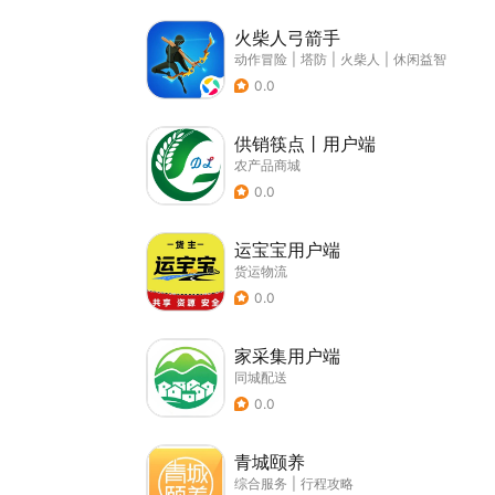
火柴人弓箭手
动作冒险
|
塔防
|
火柴人
|
休闲益智
0.0
供销筷点丨用户端
农产品商城
0.0
运宝宝用户端
货运物流
0.0
家采集用户端
同城配送
0.0
青城颐养
综合服务
|
行程攻略