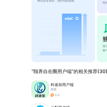
腾讯安全加持，保护你的隐私
给
独
账
“颐养自在圈用户端”的相关推荐(30
科迪加用户端
其他
0.0