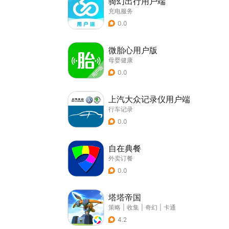
骑幻出行用户端
充电服务
0.0
微胎心用户版
母婴健康
0.0
上汽大众记录仪用户端
行车记录
0.0
自在典餐
外卖订餐
0.0
塔塔帝国
策略
|
收集
|
奇幻
|
卡通
4.2