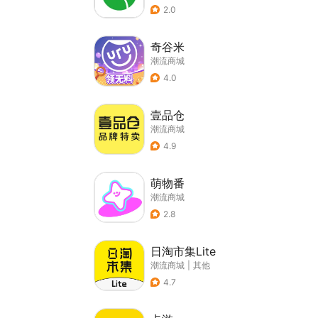
2.0
奇谷米
潮流商城
4.0
壹品仓
潮流商城
4.9
萌物番
潮流商城
2.8
日淘市集Lite
潮流商城
|
其他
4.7