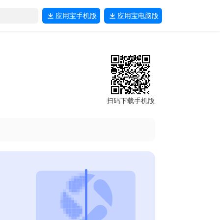
应用宝
手机版
应用宝
电脑版
扫码下载手机版