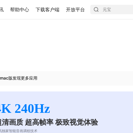
讯
帮助中心
下载客户端
开放平台
mac版发现更多应用
4K 240Hz
超清画质 超高帧率 极致视觉体验
讯独家智能音画调校技术