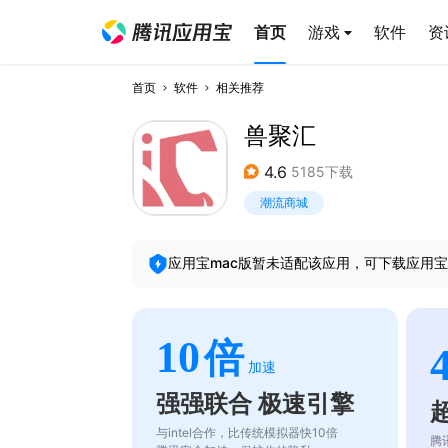
首页
游戏
软件
资
首页
软件
相关推荐
兽聚汇
4.6
5185下载
潮流商城
应用宝mac版暂未适配该应用，可下载应用宝
10
倍
加速
强强联合 极速引擎
与intel合作，比传统模拟器快10倍
腾