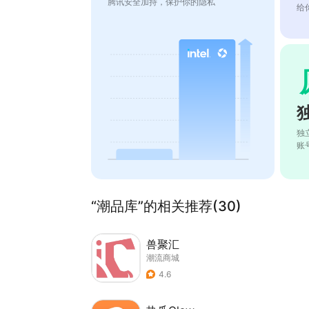
腾讯安全加持，保护你的隐私
给
独
账
“潮品库”的相关推荐(30)
兽聚汇
潮流商城
4.6