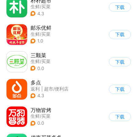
朴朴超市
生鲜/买菜
下载
4.3
邮乐优鲜
生鲜/买菜
下载
1.0
三颗菜
生鲜/买菜
下载
0.0
多点
返利
|
超市/便利店
下载
|
生鲜/买菜
4.3
万物皆烤
生鲜/买菜
下载
0.0