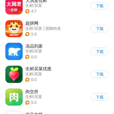
大润发优鲜
生鲜/买菜
下载
4.7
超拼网
生鲜/买菜
|
团购特卖
下载
5.0
冻品到家
生鲜/买菜
下载
0.0
生鲜买菜优惠
生鲜/买菜
下载
0.0
肉交所
生鲜/买菜
下载
5.0