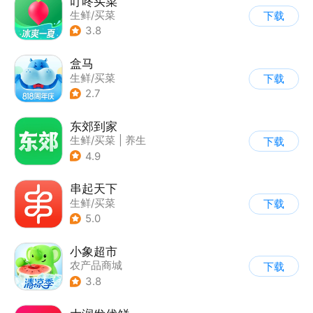
叮咚买菜
生鲜/买菜
下载
3.8
盒马
生鲜/买菜
下载
2.7
东郊到家
生鲜/买菜
|
养生
下载
4.9
串起天下
生鲜/买菜
下载
5.0
小象超市
农产品商城
下载
3.8