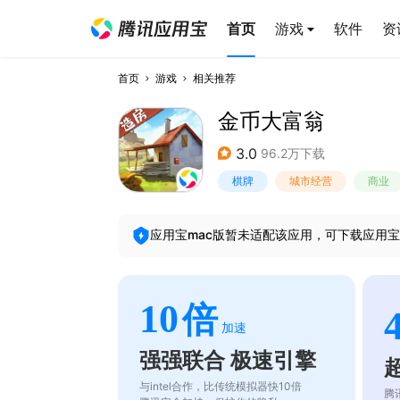
首页
游戏
软件
资
首页
游戏
相关推荐
金币大富翁
3.0
96.2万下载
棋牌
城市经营
商业
应用宝mac版暂未适配该应用，可下载应用宝
10
倍
加速
强强联合 极速引擎
与intel合作，比传统模拟器快10倍
腾