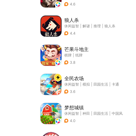
4.6
狼人杀
休闲益智
|
解谜
|
推理
|
狼人杀
4.4
芒果斗地主
棋牌
|
纸牌
3.8
全民农场
休闲益智
|
模拟
|
田园生活
|
卡通
3.6
梦想城镇
休闲益智
|
种田
|
田园生活
|
中国风
4.0