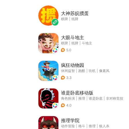
大神苏皖掼蛋
棋牌
|
纸牌
大眼斗地主
棋牌
|
纸牌
|
斗地主
5.0
疯狂动物园
休闲益智
|
跑酷
|
街机
|
像素风
3.3
谁是卧底移动版
角色扮演
|
推理
|
谁是卧底
|
非对称竞技
4.0
推理学院
动作冒险
|
格斗
|
推理
|
狼人杀