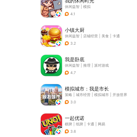
我的休闲时光
休闲益智
|
模拟
4.1
小镇大厨
休闲益智
|
店铺经营
|
美食
|
卡通
3.2
我是卧底
休闲益智
|
推理
|
派对游戏
4.7
模拟城市：我是市长
策略
|
城市经营
|
模拟城市
|
开放世界
3.0
一起优诺
棋牌
|
纸牌
|
卡通
|
网易
3.6