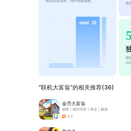
腾讯安全加持，保护你的隐私
给
稳
i
“联机大富翁”的相关推荐(36)
金币大富翁
棋牌
|
城市经营
|
商业
|
脑洞
3.0