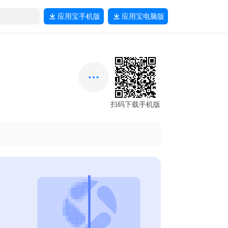
应用宝
手机版
应用宝
电脑版
扫码下载手机版