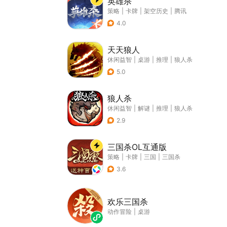
英雄杀
策略
|
卡牌
|
架空历史
|
腾讯
4.0
天天狼人
休闲益智
|
桌游
|
推理
|
狼人杀
5.0
狼人杀
休闲益智
|
解谜
|
推理
|
狼人杀
2.9
三国杀OL互通版
策略
|
卡牌
|
三国
|
三国杀
3.6
欢乐三国杀
动作冒险
|
桌游