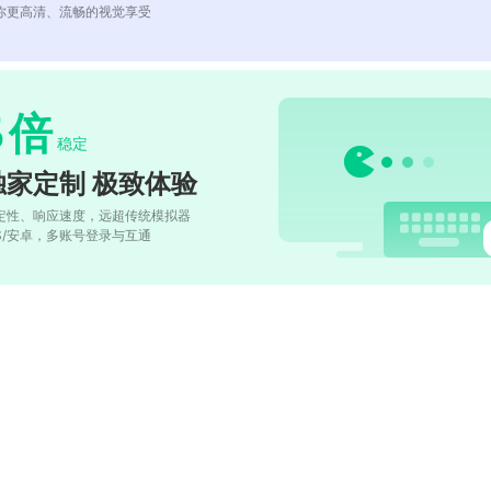
你更高清、流畅的视觉享受
5
倍
稳定
独家定制 极致体验
定性、响应速度，远超传统模拟器
OS/安卓，多账号登录与互通