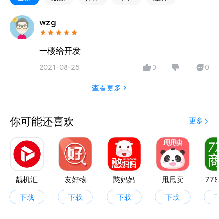
wzg
一楼给开发
2021-08-25
0
0
查看更多
你可能还喜欢
更多
靓机汇
友好物
憨妈妈
甩甩卖
77
下载
下载
下载
下载