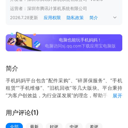
运营者：
深圳市腾讯计算机系统有限公司
2026.7.28
更新
应用权限
隐私政策
简介
电脑也能玩手机妈妈！
电脑访问sj.qq.com下载应用宝电脑版
简介
手机妈妈平台包含“配件采购“、“碎屏保服务“、“手机
租赁““手机维修“、“旧机回收“等几大版块。平台秉持
“为客户创效益，为行业谋发展“的理念，帮助手机店商
展开
家提高成交，带来更多利润依托手机妈妈平台，结合线
上与线下，为用户带来更好的体验和优质的服务，让顾
用户评论(
1
)
客省心、安心、放心!“
全部
最新
好评
中评
差评