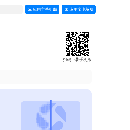
应用宝
手机版
应用宝
电脑版
扫码下载手机版