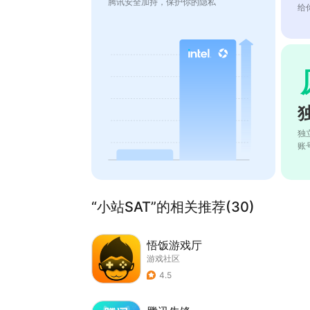
腾讯安全加持，保护你的隐私
给
独
账
“小站SAT”的相关推荐(30)
悟饭游戏厅
游戏社区
4.5