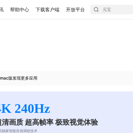
讯
帮助中心
下载客户端
开放平台
mac版发现更多应用
4K 240Hz
超清画质 超高帧率 极致视觉体验
讯独家智能音画调校技术