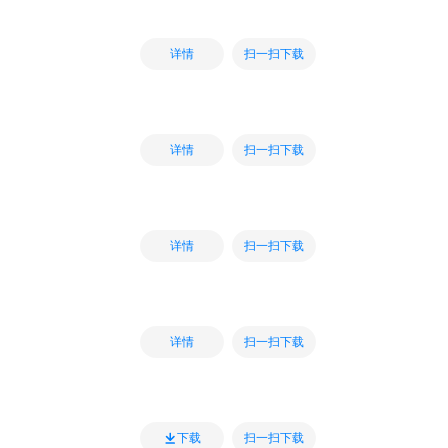
扫一扫下载
详情
扫一扫下载
详情
扫一扫下载
详情
扫一扫下载
详情
扫一扫下载
下载