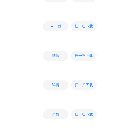
扫一扫下载
下载
扫一扫下载
详情
扫一扫下载
详情
扫一扫下载
详情