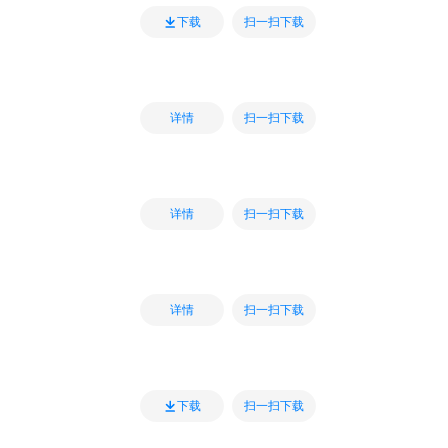
扫一扫下载
下载
扫一扫下载
详情
扫一扫下载
详情
扫一扫下载
详情
扫一扫下载
下载