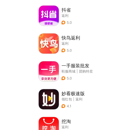
抖省
返利
5.0
快鸟返利
返利
5.0
一手服装批发
鞋服商城
|
团购特卖
5.0
妙看极速版
领红包
|
返利
4.1
挖淘
返利