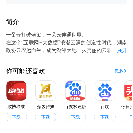
简介
一朵云打破藩篱，一朵云连通世界。
在这个“互联网+大数据”浪潮云涌的创造性时代，湖南
政协云应运而生，成为湖湘大地一抹亮丽的云彩。
展开
湖南政协云是基于“云技术”开发而成的履职应用系统，
涵盖委员履职服务、提案办理、社情民意、多方互动、
你可能还喜欢
更多
学习培训、民主监督、重点专项工作、远程协商、大厅
展示、综合服务助手客户端、政协门户网站、互联展示
数据接口等12个管理系统，形成全方位覆盖的履职流
程、全环节管理的履职链条、全天候参与的履职载体，
打造“不落幕的政协会议”平台。
政协联线
鼎级传媒
百度极速版
百度
下载
下载
下载
下载