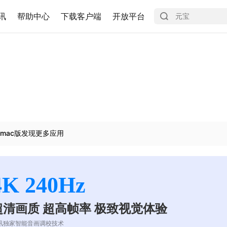
讯
帮助中心
下载客户端
开放平台
mac版发现更多应用
4K 240Hz
超清画质 超高帧率 极致视觉体验
讯独家智能音画调校技术