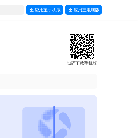
应用宝
手机版
应用宝
电脑版
扫码下载手机版