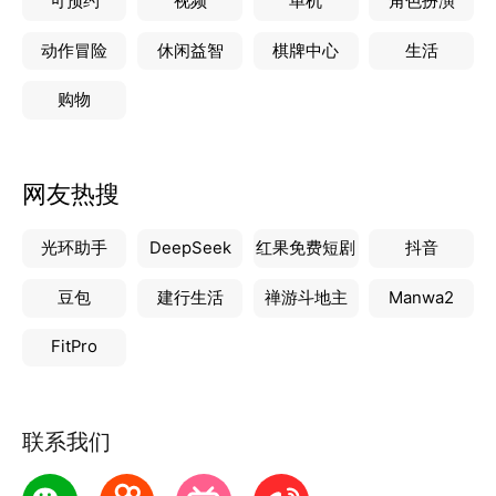
可预约
视频
单机
角色扮演
动作冒险
休闲益智
棋牌中心
生活
购物
网友热搜
光环助手
DeepSeek
红果免费短剧
抖音
豆包
建行生活
禅游斗地主
Manwa2
FitPro
联系我们