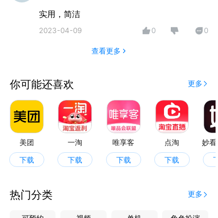
实用，简洁
2023-04-09
0
0
查看更多
你可能还喜欢
更多
美团
一淘
唯享客
点淘
妙看
下载
下载
下载
下载
热门分类
更多