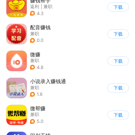
赚钱帮手
返利
|
兼职
下载
4.3
配音赚钱
兼职
下载
0.0
微赚
兼职
下载
4.8
小说录入赚钱通
兼职
下载
1.6
微帮赚
兼职
下载
5.0