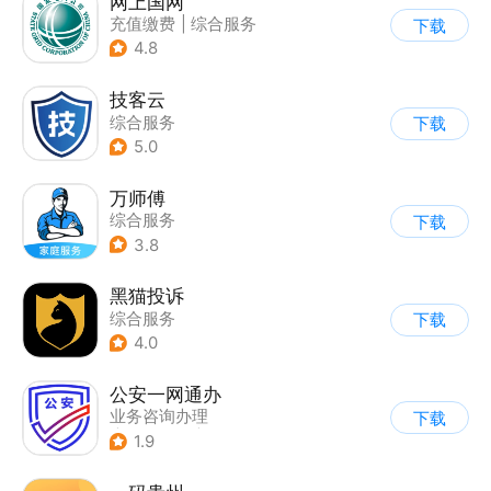
网上国网
充值缴费
|
综合服务
下载
4.8
技客云
综合服务
下载
5.0
万师傅
综合服务
下载
3.8
黑猫投诉
综合服务
下载
4.0
公安一网通办
业务咨询办理
下载
|
政企业务
|
综合服务
1.9