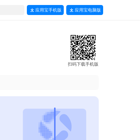
应用宝
手机版
应用宝
电脑版
扫码下载手机版