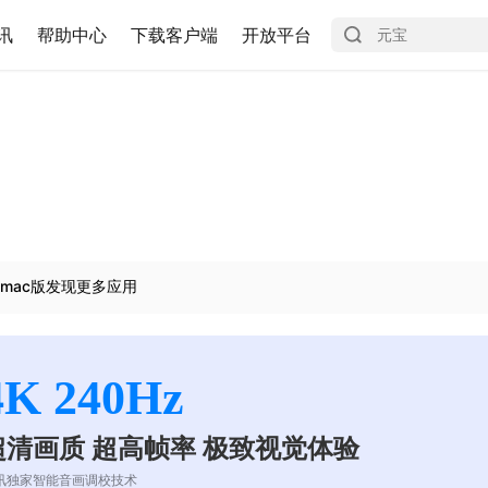
讯
帮助中心
下载客户端
开放平台
mac版发现更多应用
4K 240Hz
超清画质 超高帧率 极致视觉体验
讯独家智能音画调校技术