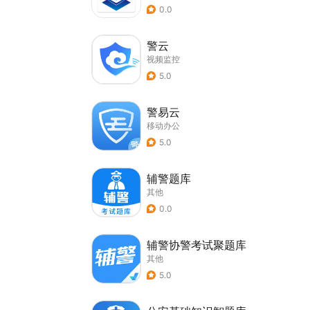
0.0
警云
视频监控
5.0
警易云
移动办公
5.0
辅警题库
其他
0.0
辅警协警考试聚题库
其他
5.0