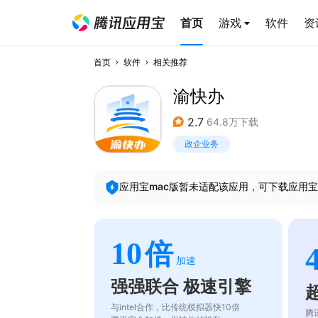
首页
游戏
软件
资
首页
软件
相关推荐
渝快办
2.7
64.8万下载
政企业务
应用宝mac版暂未适配该应用，可下载应用宝
10
倍
加速
强强联合 极速引擎
与intel合作，比传统模拟器快10倍
腾