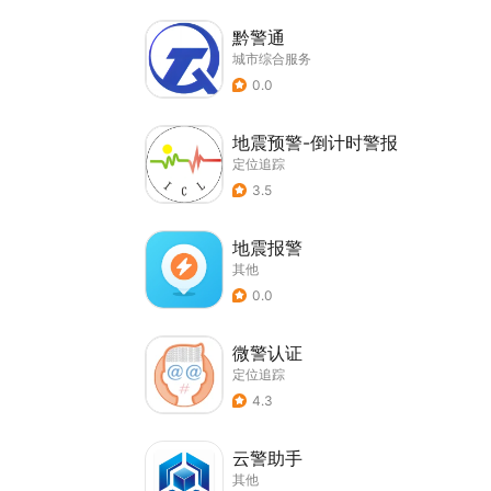
黔警通
城市综合服务
0.0
地震预警-倒计时警报
定位追踪
3.5
地震报警
其他
0.0
微警认证
定位追踪
4.3
云警助手
其他