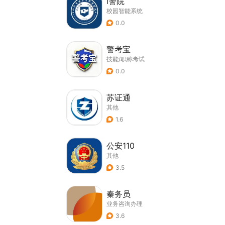
i警院
校园智能系统
0.0
警考宝
技能/职称考试
0.0
苏证通
其他
1.6
公安110
其他
3.5
秦务员
业务咨询办理
3.6