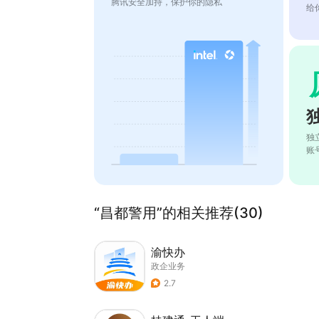
腾讯安全加持，保护你的隐私
给
独
账
“昌都警用”的相关推荐(30)
渝快办
政企业务
2.7