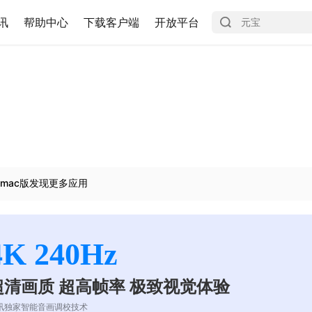
讯
帮助中心
下载客户端
开放平台
mac版发现更多应用
4K 240Hz
超清画质 超高帧率 极致视觉体验
讯独家智能音画调校技术