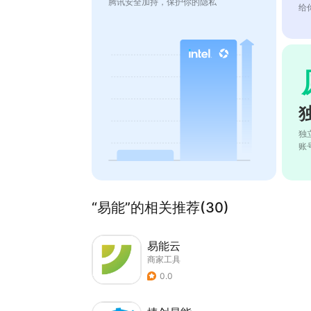
腾讯安全加持，保护你的隐私
给
独
账
“易能”的相关推荐(30)
易能云
商家工具
0.0