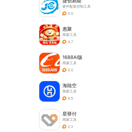
捷创易能
硬件配套控制工具
0.0
惠聚
商家工具
4.7
1688AI版
商家工具
0.0
海陆空
商家工具
4.5
星驿付
商家工具
2.3