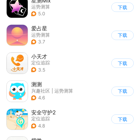
星测Mix
运势测算
下载
5.0
爱占星
运势测算
下载
3.7
小天才
定位追踪
下载
3.5
测测
兴趣社区
|
运势测算
下载
4.6
安全守护2
定位追踪
下载
4.8