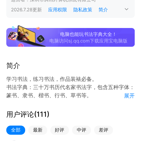
2026.7.28
更新
应用权限
隐私政策
简介
电脑也能玩书法字典大全！
电脑访问sj.qq.com下载应用宝电脑版
简介
学习书法，练习书法，作品装裱必备。
书法字典：三十万书历代名家书法字，包含五种字体：
篆书、隶书、楷书、行书、草书等。
展开
书法碑帖：收录高清大图，每日推送书法精品碑帖。
作品装裱：书法作品自动切边，去除杂乱背景，多种画
用户评论(
111
)
框、多种内衬可选，提升作品品质。
涵盖了王羲之、王献之、颜真卿、柳公权、欧阳询、米
全部
最新
好评
中评
差评
芾、褚遂良、赵孟頫、智永、怀素等一千多位书法家的