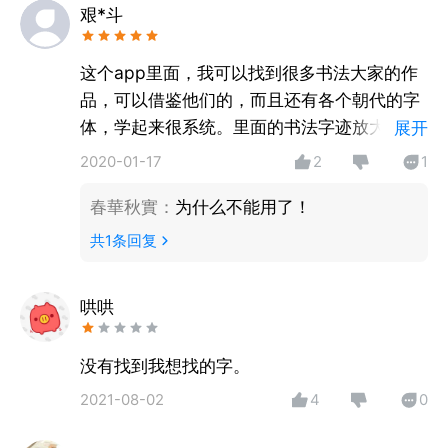
作品，包括
艰*斗
《兰亭序》《快雪时晴帖》《中秋帖》《鸭头丸帖》
《真草千字文》
这个app里面，我可以找到很多书法大家的作
《九成宫醴泉铭》《雁塔圣教序》《多宝塔碑》《玄秘
品，可以借鉴他们的，而且还有各个朝代的字
塔碑》
体，学起来很系统。里面的书法字迹放大三倍
展开
《神策军碑》《论书帖》《研山铭帖》《胆巴碑》
之后还是特别的清晰，不会失真质量非常的
2020-01-17
2
1
《马王堆帛书》《敬使君碑》《月仪帖》等
高。还有原帖的图片呈现非常的原汁原味。对
名家精品一应俱全，并且在不断增加中。
春華秋實
：
为什么不能用了！
我练习书法来说，这个帮了我很大的忙。
共
1
条回复
【矢量书法字库】
矢量格式书法字，放大至三倍屏幕大小仍然有极高的质
量而不失真
哄哄
【高清书法字库】
高清图片书法字，原帖展现，未经任何加工，直现原作
没有找到我想找的字。
风采
装裱功能：
2021-08-02
4
0
【自动切边】