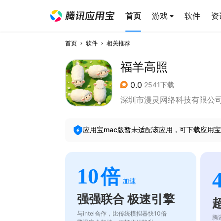
首页
游戏
软件
资
首页
软件
相关推荐
福羊高照
0.0
2541下载
深圳市漫灵网络科技有限公
应用宝mac版暂未适配该应用，可下载应用宝
10
倍
加速
强强联合 极速引擎
与intel合作，比传统模拟器快10倍
腾