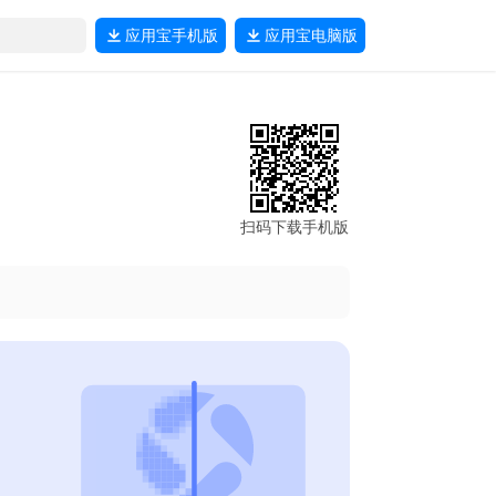
应用宝
手机版
应用宝
电脑版
扫码下载手机版