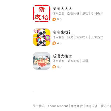
脑洞大大大
休闲益智
|
益智问答
|
成语
|
学习教育
0.0
宝宝来找茬
休闲益智
|
眼力
|
宝宝巴士
|
儿童游戏
4.5
成语大接龙
休闲益智
|
益智问答
|
成语
4.9
|
|
|
|
关于腾讯
About Tencent
服务条款
商务洽谈
腾讯招