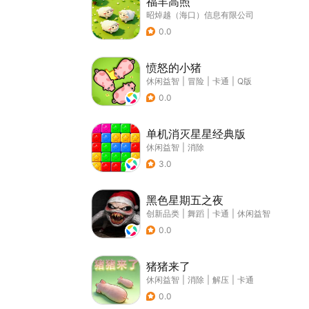
福羊高照
昭焯越（海口）信息有限公司
0.0
愤怒的小猪
休闲益智
|
冒险
|
卡通
|
Q版
0.0
单机消灭星星经典版
休闲益智
|
消除
3.0
黑色星期五之夜
创新品类
|
舞蹈
|
卡通
|
休闲益智
0.0
猪猪来了
休闲益智
|
消除
|
解压
|
卡通
0.0