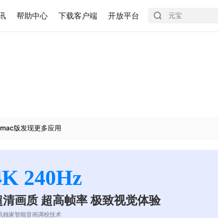
讯
帮助中心
下载客户端
开放平台
mac版发现更多应用
4K 240Hz
超清画质 超高帧率 极致视觉体验
讯独家智能音画调校技术