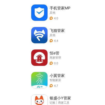
手机管家MP
其他
4.0
飞猫管家
其他
4.4
恒e管
商家管理
0.0
小翼管家
智能家居
4.7
银盛小Y管家
记账
|
商家工具