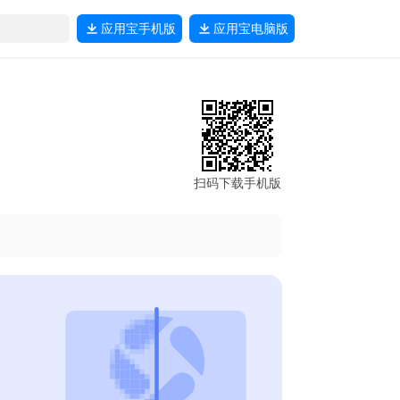
应用宝
手机版
应用宝
电脑版
扫码下载手机版