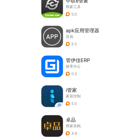
中联e管家
商家工具
5.0
apk应用管理器
其他
5.3
管伊佳ERP
效率办公
0.0
i管家
家居控制
5.0
卓品
商家采购
4.8