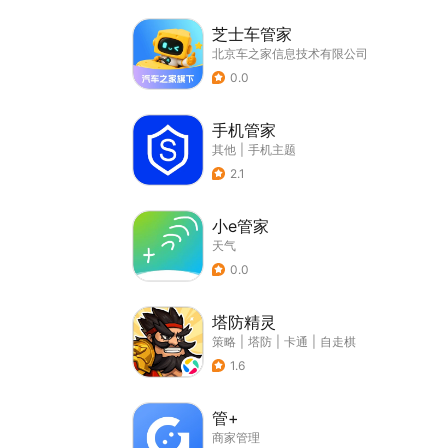
芝士车管家
北京车之家信息技术有限公司
0.0
手机管家
其他
|
手机主题
2.1
小e管家
天气
0.0
塔防精灵
策略
|
塔防
|
卡通
|
自走棋
1.6
管+
商家管理