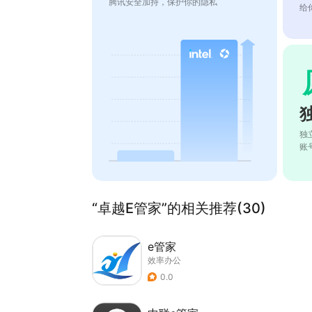
腾讯安全加持，保护你的隐私
给
独
账
“卓越E管家”的相关推荐(30)
e管家
效率办公
0.0