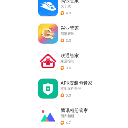
高铁管家
火车票
4.9
兴业管家
商家管理
3.0
联通智家
家居控制
3.6
APK安装包管家
本地文件管理
0.0
腾讯相册管家
图库相册
4.7