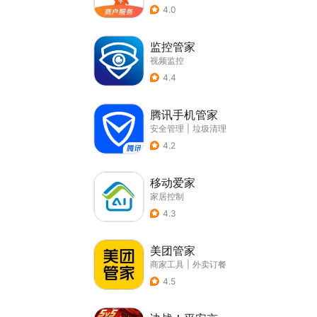
4.0
监控管家
视频监控
4.4
腾讯手机管家
安全管理
|
垃圾清理
4.2
移动爱家
家居控制
4.3
美团管家
商家工具
|
外卖订餐
4.5