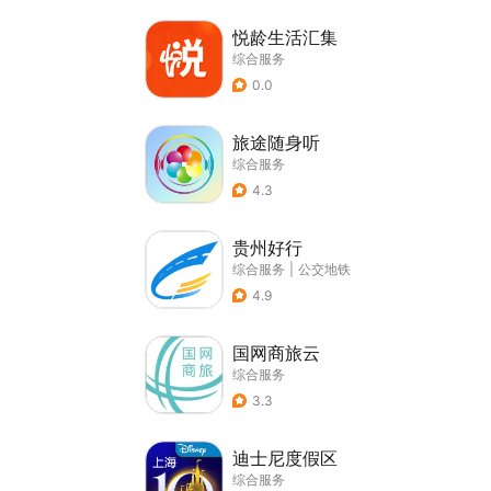
悦龄生活汇集
综合服务
0.0
旅途随身听
综合服务
4.3
贵州好行
综合服务
|
公交地铁
4.9
国网商旅云
综合服务
3.3
迪士尼度假区
综合服务