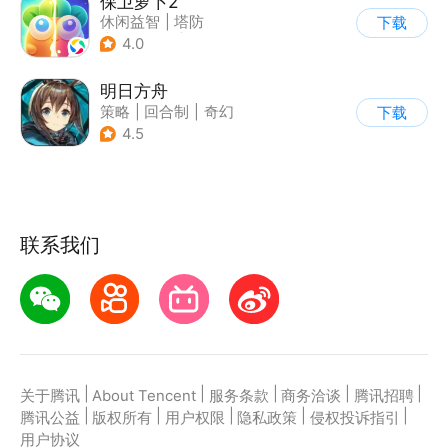
保卫萝卜2
休闲益智
|
塔防
下载
|
保卫萝卜
|
凯罗天下
4.0
明日方舟
策略
|
回合制
|
奇幻
下载
|
废土
4.5
联系我们
|
|
|
|
|
关于腾讯
About Tencent
服务条款
商务洽谈
腾讯招聘
|
|
|
|
|
腾讯公益
版权所有
用户权限
隐私政策
侵权投诉指引
用户协议