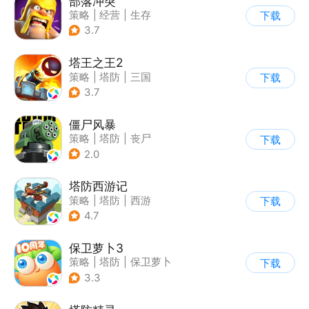
部落冲突
策略
|
经营
|
生存
下载
|
部落冲突
3.7
塔王之王2
策略
|
塔防
|
三国
下载
|
中国风
3.7
僵尸风暴
策略
|
塔防
|
丧尸
下载
|
卡通
2.0
塔防西游记
策略
|
塔防
|
西游
下载
|
萌系
4.7
保卫萝卜3
策略
|
塔防
|
保卫萝卜
下载
|
卡通
3.3