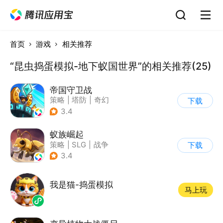
首页
游戏
相关推荐
“昆虫捣蛋模拟-地下蚁国世界”的相关推荐(25)
帝国守卫战
策略
|
塔防
|
奇幻
下载
|
卡通
3.4
蚁族崛起
策略
|
SLG
|
战争
下载
|
卡通
3.4
我是猫-捣蛋模拟
马上玩