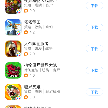
变异植物大战僵尸
策略
|
塔防
|
丧尸
下载
|
卡通
0.0
塔塔帝国
策略
|
收集
|
奇幻
下载
|
卡通
4.2
大帝国征服者
策略
|
SLG
|
战争
下载
|
帝国时代
2.9
植物僵尸世界大战
休闲益智
|
塔防
|
丧尸
下载
|
卡通
4.0
糖果灾难
策略
|
塔防
|
端游移植
下载
|
卡通
5.0