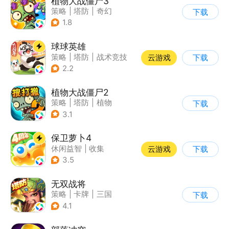
植物大战僵尸3
策略
|
塔防
|
奇幻
下载
|
开放世界
1.8
球球英雄
策略
|
塔防
|
战术竞技
云游戏
下载
|
创酷
2.2
植物大战僵尸2
策略
|
塔防
|
植物
下载
|
植物大战僵尸
3.1
保卫萝卜4
休闲益智
|
收集
云游戏
下载
|
保卫萝卜
|
童年
3.5
无双战将
策略
|
卡牌
|
三国
下载
|
中国风
4.1