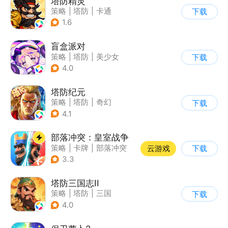
塔防精灵
策略
|
塔防
|
卡通
下载
|
自走棋
1.6
盲盒派对
策略
|
塔防
|
美少女
下载
|
卡通
4.0
塔防纪元
策略
|
塔防
|
奇幻
下载
|
欧美风
4.1
部落冲突：皇室战争
策略
|
卡牌
|
部落冲突
云游戏
下载
|
卡通
3.3
塔防三国志II
策略
|
塔防
|
三国
下载
|
卡通
4.0