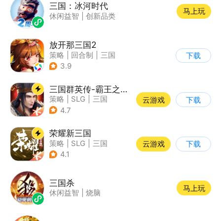
三国：冰河时代
马上玩
休闲益智
|
创新品类
放开那三国2
策略
|
回合制
|
三国
下载
|
Q版
3.9
三国群英传-霸王之业
策略
|
SLG
|
三国
云游戏
下载
|
中国风
4.7
荣耀新三国
策略
|
SLG
|
三国
云游戏
下载
|
中国风
4.1
三国杀
马上玩
休闲益智
|
烧脑