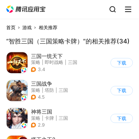
首页
游戏
相关推荐
“智胜三国（三国策略卡牌）”的相关推荐(34)
三国一统天下
策略
|
即时战略
|
三国
下载
|
千人同屏
3.4
三国战争
策略
|
塔防
|
三国
下载
|
千人同屏
4.5
神将三国
策略
|
卡牌
|
三国
下载
|
中国风
2.9