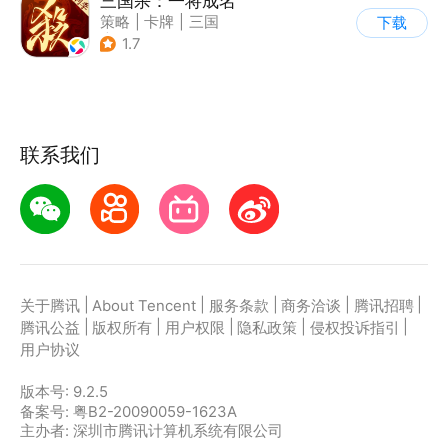
三国杀：一将成名
策略
|
卡牌
|
三国
下载
|
三国杀
1.7
联系我们
|
|
|
|
|
关于腾讯
About Tencent
服务条款
商务洽谈
腾讯招聘
|
|
|
|
|
腾讯公益
版权所有
用户权限
隐私政策
侵权投诉指引
用户协议
版本号:
9.2.5
备案号: 粤B2-20090059-1623A
主办者: 深圳市腾讯计算机系统有限公司