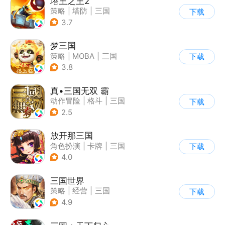
塔王之王2
策略
|
塔防
|
三国
下载
|
中国风
3.7
梦三国
策略
|
MOBA
|
三国
下载
|
中国风
3.8
真•三国无双 霸
动作冒险
|
格斗
|
三国
下载
|
横版过关
2.5
放开那三国
角色扮演
|
卡牌
|
三国
下载
|
Q版
4.0
三国世界
策略
|
经营
|
三国
下载
|
中国风
4.9