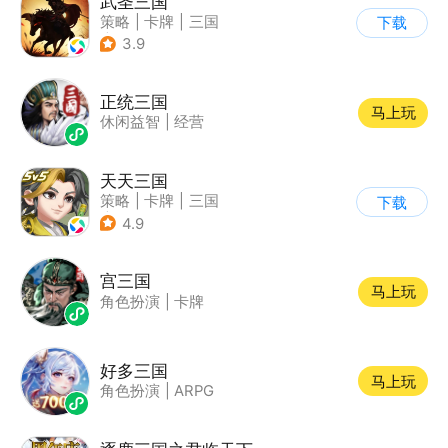
武圣三国
策略
|
卡牌
|
三国
下载
|
中国风
3.9
正统三国
马上玩
休闲益智
|
经营
天天三国
策略
|
卡牌
|
三国
下载
|
Q版
4.9
宫三国
马上玩
角色扮演
|
卡牌
好多三国
马上玩
角色扮演
|
ARPG