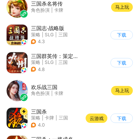
三国杀名将传
马上玩
角色扮演
|
卡牌
三国志·战略版
策略
|
SLG
|
三国
下载
|
三国志
4.3
三国群英传：策定九州
策略
|
SLG
|
三国
下载
|
写实
4.8
欢乐战三国
马上玩
角色扮演
|
卡牌
三国杀
策略
|
卡牌
|
三国
云游戏
下载
|
三国杀
4.0