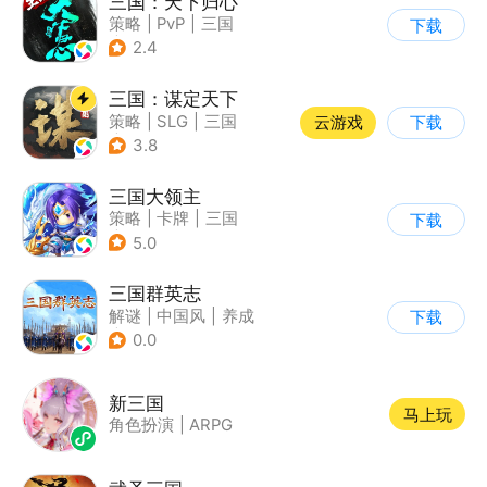
三国：天下归心
策略
|
PvP
|
三国
下载
|
SLG
2.4
三国：谋定天下
策略
|
SLG
|
三国
云游戏
下载
|
中国风
3.8
三国大领主
策略
|
卡牌
|
三国
下载
|
卡通
5.0
三国群英志
解谜
|
中国风
|
养成
下载
|
古风
0.0
新三国
马上玩
角色扮演
|
ARPG