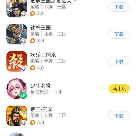
逐鹿三国之君临天下
策略
|
卡牌
|
三国
下载
|
中国风
2.9
铁杆三国
策略
|
挂机
|
三国
下载
|
中国风
3.6
欢乐三国杀
策略
|
卡牌
|
三国
下载
|
三国杀
4.0
少年名将
马上玩
角色扮演
|
卡牌
帝王·三国
策略
|
卡牌
|
三国
下载
|
中国风
3.3