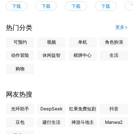
【风格变换】根据用户需求，将文章转换为不同的写作
下载
下载
下载
下载
风格，如正式、非正式、幽默等。
【虚拟角色】
在智能AI写作里实现跨时空对话，这里虚拟人物多多，
热门分类
更多
快来跟他们交流吧
可预约
视频
单机
角色扮演
动作冒险
休闲益智
棋牌中心
生活
购物
网友热搜
光环助手
DeepSeek
红果免费短剧
抖音
豆包
建行生活
禅游斗地主
Manwa2