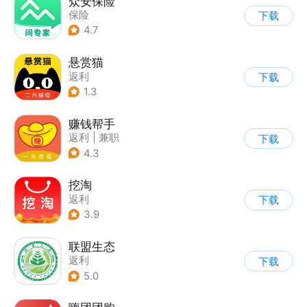
众安保险
保险
下载
4.7
悬赏猫
返利
下载
1.3
赚钱帮手
返利
|
兼职
下载
4.3
挖淘
返利
下载
3.9
联盟生态
返利
下载
5.0