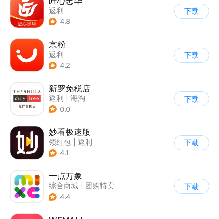
匠心忠华
返利
下载
4.8
京粉
返利
下载
4.2
新罗免税店
返利
|
海淘
下载
0.0
妙看极速版
领红包
|
返利
下载
4.1
一点万象
综合商城
|
团购特卖
下载
4.4