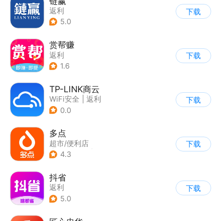
链赢
返利
下载
5.0
赏帮赚
返利
下载
1.6
TP-LINK商云
WiFi安全
|
返利
下载
0.0
多点
超市/便利店
下载
|
生鲜/买菜
|
返利
4.3
抖省
返利
下载
5.0