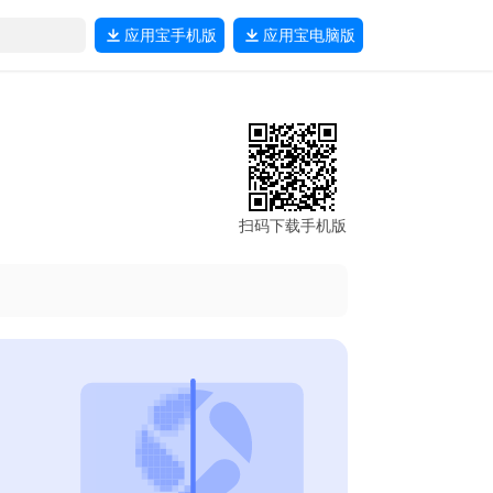
应用宝
手机版
应用宝
电脑版
扫码下载手机版