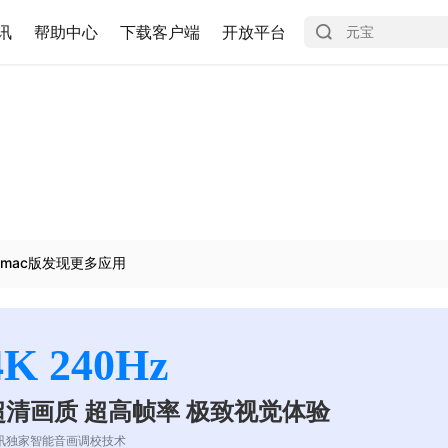
讯
帮助中心
下载客户端
开放平台
mac版发现更多应用
4K 240Hz
超清画质 超高帧率 极致视觉体验
讯独家智能音画调校技术