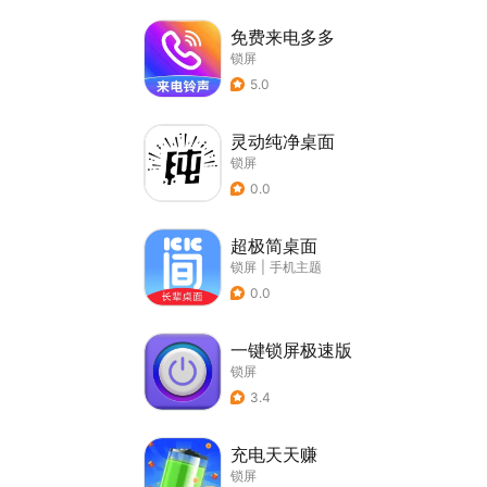
免费来电多多
锁屏
5.0
灵动纯净桌面
锁屏
0.0
超极简桌面
锁屏
|
手机主题
0.0
一键锁屏极速版
锁屏
3.4
充电天天赚
锁屏