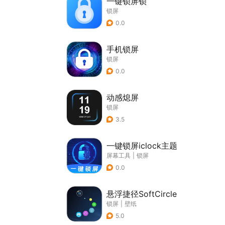
一键锁屏锁
锁屏
0.0
手机锁屏
锁屏
0.0
动感熄屏
锁屏
3.5
一键锁屏iclock主题
屏幕工具
|
锁屏
0.0
悬浮捷径SoftCircle
锁屏
|
壁纸
5.0