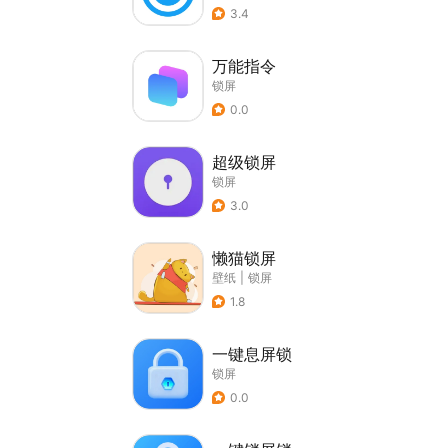
3.4
万能指令
锁屏
0.0
超级锁屏
锁屏
3.0
懒猫锁屏
壁纸
|
锁屏
1.8
一键息屏锁
锁屏
0.0