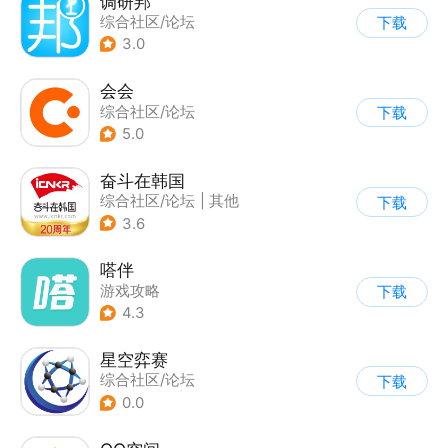
调研邦
综合社区/论坛
下载
3.0
会会
综合社区/论坛
下载
|
移动办公
5.0
奋斗在韩国
综合社区/论坛
|
其他
下载
3.6
嗒伴
游戏攻略
下载
|
综合社区/论坛
4.3
星空弈赛
综合社区/论坛
下载
|
兴趣社区
|
其他
0.0
|
轻阅读