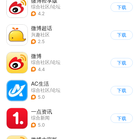
微博轻享版
综合社区/论坛
下载
4.2
微博超话
兴趣社区
下载
|
综合社区/论坛
2.5
微博
综合社区/论坛
下载
4.4
AC生活
综合社区/论坛
下载
5.0
一点资讯
综合新闻
下载
5.0