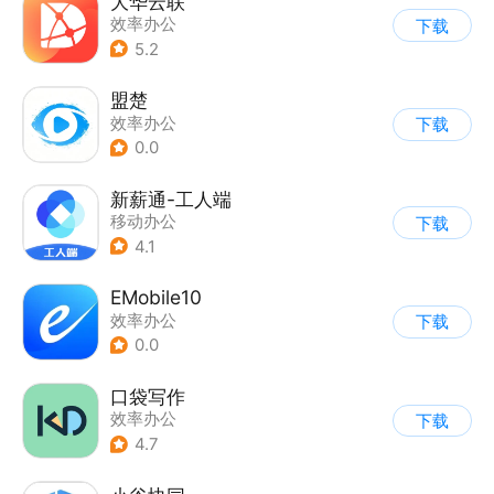
大华云联
效率办公
下载
5.2
盟楚
效率办公
下载
0.0
新薪通-工人端
移动办公
下载
4.1
EMobile10
效率办公
下载
0.0
口袋写作
效率办公
下载
4.7