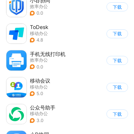
小谷协同
效率办公
下载
0.0
ToDesk
移动办公
下载
4.8
手机无线打印机
效率办公
下载
0.0
移动会议
移动办公
下载
5.0
公众号助手
移动办公
下载
3.0