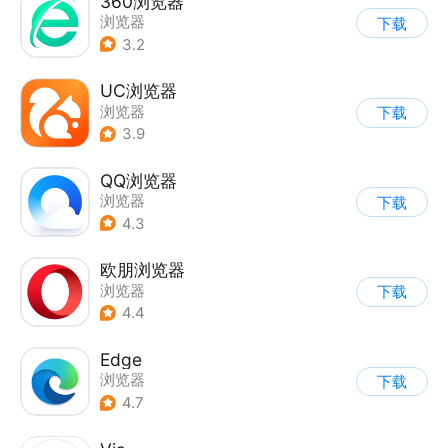
360浏览器
浏览器
下载
3.2
UC浏览器
浏览器
下载
3.9
QQ浏览器
浏览器
下载
4.3
欧朋浏览器
浏览器
下载
4.4
Edge
浏览器
下载
4.7