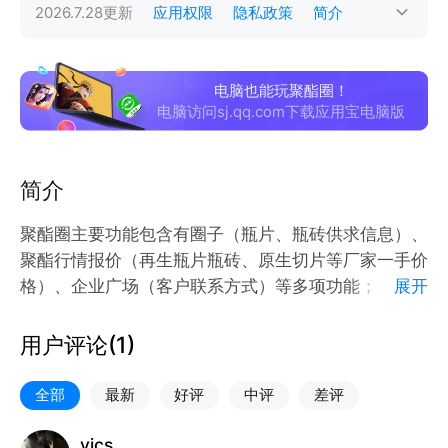
2026.7.28
更新
应用权限
隐私政策
简介
电脑也能玩聚酯圈！
电脑访问sj.qq.com下载应用宝电脑版
简介
聚酯圈主要功能包含有圈子（瓶片、瓶砖供求信息）、
聚酯行情报价（再生瓶片瓶砖、原生切片等厂家一手价
格）、企业广场（客户联系方式）等多项功能；海量的
展开
供求信息、及时准确的厂家报价让你的生意更进一步；
聚酯、PET、矿泉水瓶、瓶片、瓶砖、化纤、切片
用户评论(
1
)
全部
最新
好评
中评
差评
vics