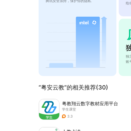
腾讯安全加持，保护你的隐私
给
独
账
“粤安云教”的相关推荐(30)
粤教翔云数字教材应用平台
学生课堂
3.3