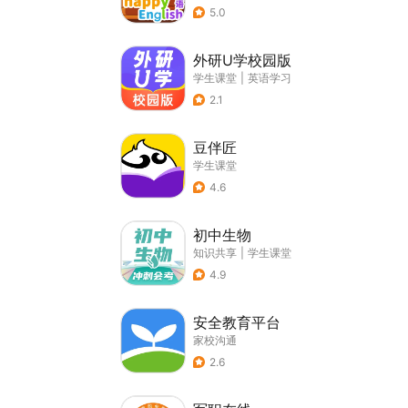
5.0
外研U学校园版
学生课堂
|
英语学习
2.1
豆伴匠
学生课堂
4.6
初中生物
知识共享
|
学生课堂
4.9
安全教育平台
家校沟通
2.6