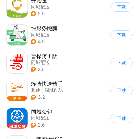
开始送
同城配送
下载
5.0
快服务跑腿
同城配送
下载
4.9
曹操骑士版
同城配送
下载
2.8
蜂骑快送骑手
其他
|
同城配送
下载
3.2
同城众包
同城配送
下载
2.6