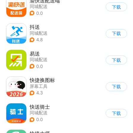
渝快送配送端
同城配送
下载
0.0
抖送
同城配送
下载
4.8
易送
同城配送
下载
0.0
快捷换图标
屏幕工具
下载
4.3
快送骑士
同城配送
下载
0.0