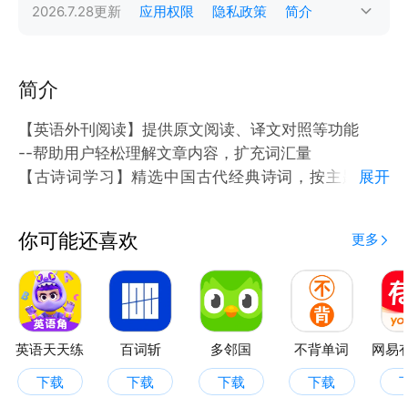
2026.7.28
更新
应用权限
隐私政策
简介
简介
【英语外刊阅读】提供原文阅读、译文对照等功能
--帮助用户轻松理解文章内容，扩充词汇量
【古诗词学习】精选中国古代经典诗词，按主题、作
展开
者、节日分类，方便用户按需学习
【英语绘本阅读】收录大量高质量英语绘本，适合儿童
你可能还喜欢
更多
到成人各年龄段用户
--内容涵盖生活常识、情感教育、科学探索等多个方
面。
英语天天练
百词斩
多邻国
不背单词
下载
下载
下载
下载