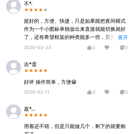
不*.
挺好的，方便、快捷，只是如果能把夜间模式
作为一个小图标单独放出来直接就能切换就好
了，还有希望框架的种类能多一些，页面背景
展开
（最好是护眼的且双色搭配的）和框架颜色能
2020-03-23
2
0
自由切换
吉*蛋
好评 操作简单，方便😁
2020-02-11
2
0
嘉*…
用着还不错，但是只能做几个，剩下的就要购