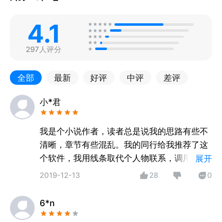
4.1
297人评分
全部
最新
好评
中评
差评
小*君
我是个小说作者，读者总是说我的思路有些不
清晰，章节有些混乱。我的同行给我推荐了这
个软件，我用线条取代个人物联系，调用空间
展开
思维。色彩代替描述，减轻逻辑压力，这个软
2019-12-13
28
0
件可以随意绘画插图，开启整个小说主人公的
想像空间，创造整体形象，充分运用联想。自
6*n
从用了这个读者没有说过我章节混乱了，让我