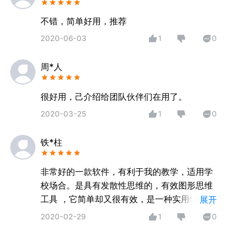
不错，简单好用，推荐
2020-06-03
1
0
周*人
很好用，己介绍给团队伙伴们在用了。
2020-03-25
1
0
铁*柱
非常好的一款软件，有利于我的教学，适用学
校场合。是具有发散性思维的，有效图形思维
工具 ，它简单却又很有效，是一种实用性的思
展开
维工具。思维导图运用图文并重的技巧，把各
2020-02-29
1
0
级主题的关系用相互隶属与相关的层级图表现