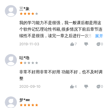
三*象
我的学习能力不是很强，我一般课后都是用这
个软件记忆理论性书籍,很多情况下前后章节连
续性不是很强，读完一章之后进行一次整理。
展开
如果是整体性较强的书籍，那就可以整本系统
2019-11-03
7
0
画出思维导图。画完整个思维导图也有利于以
后的记忆，只要拿出思维导图，整个关系从大
咕*噜
到小可以系统记忆。
非常不好用非常不好用 功能不好，也不及时调
整
2020-09-10
4
0
梦*💤