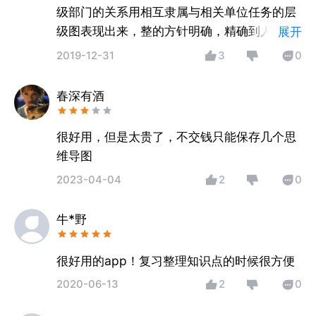
级部门的关系用相互隶属与相关单位任务的层
级图表现出来，整的方针明确，精确到人，把
展开
各个任务明确下来。这个图非常的直观有效，
2019-12-31
3
0
有利公司领导更好的掌控各个部门单位，也有
利于公司的发展和运行。
春深有酒
很好用，但是太贵了，不交钱只能保存几个思
维导图
2023-04-04
2
0
牛*野
很好用的app！复习整理知识点的时候很方便
2020-06-13
2
0