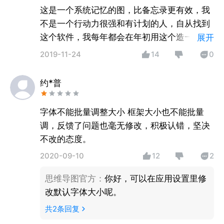
的整个思维打开了，读者好评也多了。
这是一个系统记忆的图，比备忘录更有效，我
不是一个行动力很强和有计划的人，自从找到
这个软件，我每年都会在年初用这个造一个整
展开
的一年大目标，然后细分每月小目标和每天小
2019-11-24
14
0
目标，以及每天小的事情和任务，这样就可以
一是备忘，二是系统的给自己造一个计划，从
约*普
小到大实现目标。这个软件非常的实用，而且
简单明了。
字体不能批量调整大小 框架大小也不能批量
调，反馈了问题也毫无修改，积极认错，坚决
不改的态度。
2020-09-10
12
2
思维导图官方
：
你好，可以在应用设置里修
改默认字体大小呢。
共
2
条回复