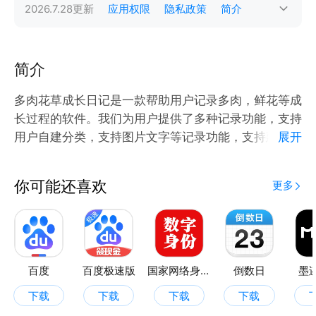
2026.7.28
更新
应用权限
隐私政策
简介
简介
多肉花草成长日记是一款帮助用户记录多肉，鲜花等成
长过程的软件。我们为用户提供了多种记录功能，支持
用户自建分类，支持图片文字等记录功能，支持建立建
展开
立纪念碑等操作。支持对于浇水，施肥，修剪等事项设
定提醒功能。
你可能还喜欢
更多
功能特点： 多种形式，自己分类列表帮助您记录多
肉，花草成长过程。
软件内有各种多肉和其他花草培育过程的各种知识经
验。
对于不行死亡的多肉花草支持建立纪念碑。
百度
百度极速版
国家网络身份认证
倒数日
墨
下载
下载
下载
下载