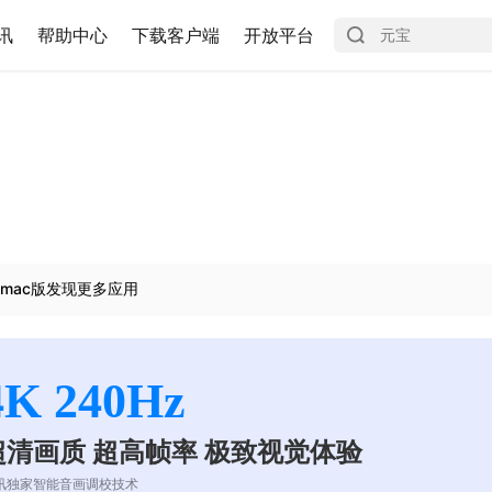
讯
帮助中心
下载客户端
开放平台
mac版发现更多应用
4K 240Hz
超清画质 超高帧率 极致视觉体验
讯独家智能音画调校技术