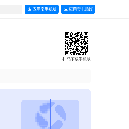
应用宝
手机版
应用宝
电脑版
扫码下载手机版