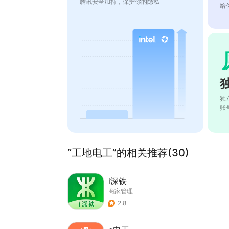
腾讯安全加持，保护你的隐私
给
独
账
“工地电工”的相关推荐(30)
i深铁
商家管理
2.8