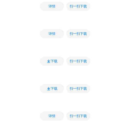
扫一扫下载
详情
扫一扫下载
详情
扫一扫下载
下载
扫一扫下载
下载
扫一扫下载
详情