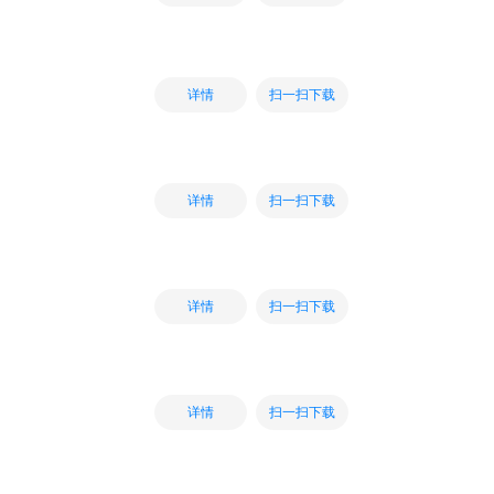
扫一扫下载
详情
扫一扫下载
详情
扫一扫下载
详情
扫一扫下载
详情