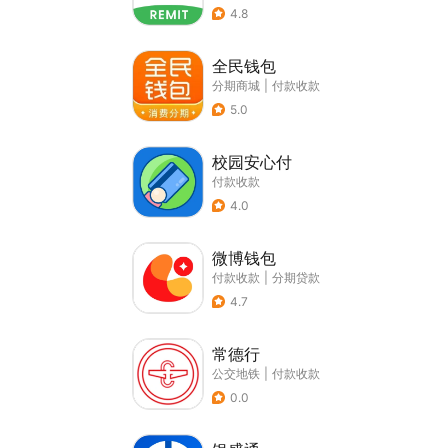
4.8
全民钱包
分期商城
|
付款收款
5.0
校园安心付
付款收款
4.0
微博钱包
付款收款
|
分期贷款
4.7
常德行
公交地铁
|
付款收款
0.0