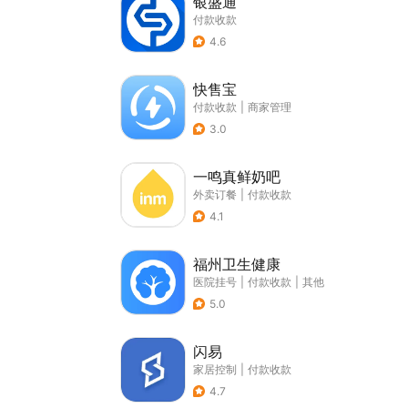
银盛通
付款收款
4.6
快售宝
付款收款
|
商家管理
3.0
一鸣真鲜奶吧
外卖订餐
|
付款收款
4.1
福州卫生健康
医院挂号
|
付款收款
|
其他
5.0
闪易
家居控制
|
付款收款
4.7