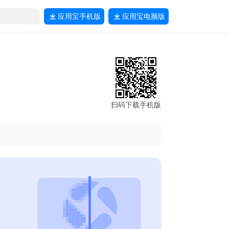
应用宝
手机版
应用宝
电脑版
扫码下载手机版