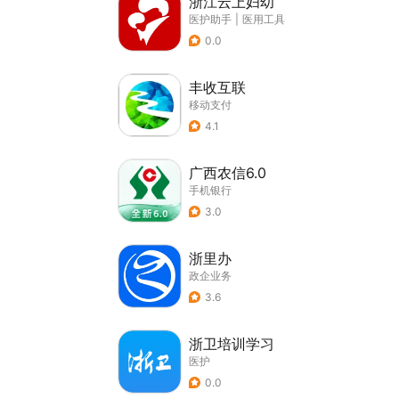
浙江云上妇幼
医护助手
|
医用工具
0.0
丰收互联
移动支付
4.1
广西农信6.0
手机银行
3.0
浙里办
政企业务
3.6
浙卫培训学习
医护
0.0