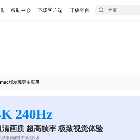
讯
帮助中心
下载客户端
开放平台
mac版发现更多应用
4K 240Hz
超清画质 超高帧率 极致视觉体验
讯独家智能音画调校技术