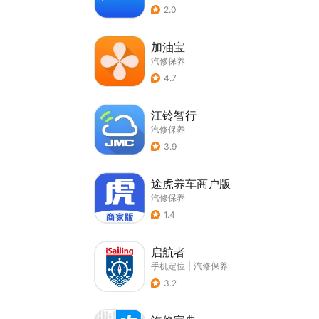
2.0
加油宝
汽修保养
4.7
江铃智行
汽修保养
3.9
途虎养车商户版
汽修保养
1.4
启航者
手机定位
|
汽修保养
3.2