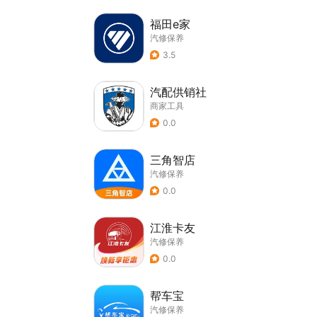
福田e家
汽修保养
3.5
汽配供销社
商家工具
0.0
三角智店
汽修保养
0.0
江淮卡友
汽修保养
0.0
帮车宝
汽修保养