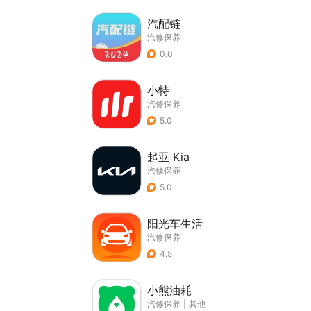
汽配链
汽修保养
0.0
小特
汽修保养
5.0
起亚 Kia
汽修保养
5.0
阳光车生活
汽修保养
4.5
小熊油耗
汽修保养
|
其他