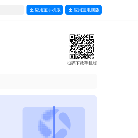
应用宝
手机版
应用宝
电脑版
扫码下载手机版