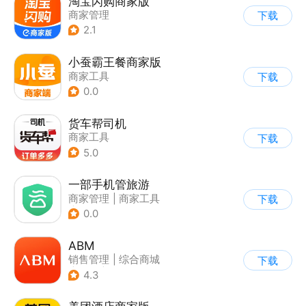
淘宝闪购商家版
商家管理
下载
2.1
小蚕霸王餐商家版
商家工具
下载
0.0
货车帮司机
商家工具
下载
5.0
一部手机管旅游
商家管理
|
商家工具
下载
|
效率办公
0.0
ABM
销售管理
|
综合商城
下载
|
其他
|
商家管理
4.3